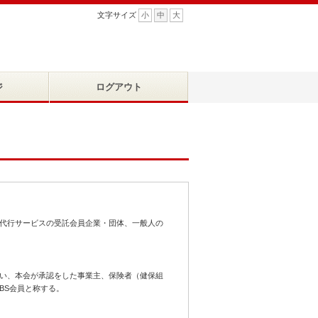
文字サイズ
小
中
大
ジ
ログアウト
代行サービスの受託会員企業・団体、一般人の
い、本会が承認をした事業主、保険者（健保組
BS会員と称する。