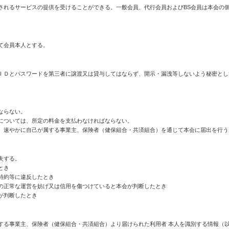
されるサービスの提供を受けることができる。一般会員、代行会員およびBS会員は本会の
て会員本人とする。
ＩＤとパスワードを第三者に譲渡又は貸与してはならず、開示・漏洩等しないよう秘密とし
ならない。
については、所定の料金を支払わなければならない。
、速やかに自己が属する事業主、保険者（健保組合・共済組合）を通じて本会に届出を行う
失する。
とき
特約等に違反したとき
の正常な運営を妨げ又は信用を傷つけていると本会が判断したとき
が判断したとき
する事業主、保険者（健保組合・共済組合）より届けられた利用者 本人を識別する情報（