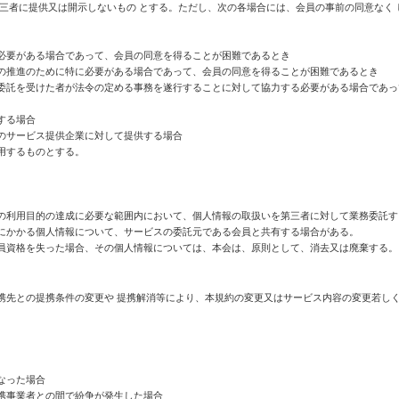
第三者に提供又は開示しないもの とする。ただし、次の各場合には、会員の事前の同意なく
必要がある場合であって、会員の同意を得ることが困難であるとき
の推進のために特に必要がある場合であって、会員の同意を得ることが困難であるとき
委託を受けた者が法令の定める事務を遂行することに対して協力する必要がある場合であっ
する場合
のサービス提供企業に対して提供する場合
用するものとする。
の利用目的の達成に必要な範囲内において、個人情報の取扱いを第三者に対して業務委託す
にかかる個人情報について、サービスの委託元である会員と共有する場合がある。
員資格を失った場合、その個人情報については、本会は、原則として、消去又は廃棄する。
携先との提携条件の変更や 提携解消等により、本規約の変更又はサービス内容の変更若しく
なった場合
携事業者との間で紛争が発生した場合