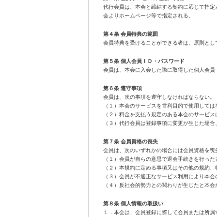
代行会員は、本会と締結する契約に応じて指定
会よりホームページ等で指定される。
第４条 会員特典の範囲
会員特典を受けることができる者は、原則とし
第５条 個人会員ＩＤ・パスワード
会員は、本会に入会した際に取得した個人会員
第６条 遵守事項
会員は、次の事項を遵守しなければならない。
（１）本会のサービスを営利目的で使用しては
（２）料金を支払う規定のある本会のサービス
（３）代行会員は登録事項に変更が生じた場合
第７条 会員資格の喪失
会員は、次のいずれかの場合には会員資格を喪
（１）会員が自らの意思で退会手続きを行った
（２）本規約に定める事項又はその他の規約、
（３）会員が不適正なサービス利用により本会
（４）反社会的勢力との関わりが生じたと本会
第８条 個人情報の取扱い
１．本会は、会員登録に際して会員または所属