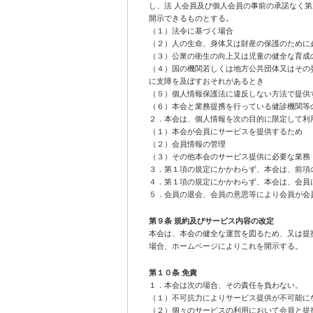
し、法 人会員及び個人会員の事前の承諾なく
開示できるものとする。
（１）法令に基づく場合
（２）人の生命、身体又は財産の保護のために
（３）公衆の衛生の向上又は児童の健全な育成
（４）国の機関若しくは地方公共団体又はその
に支障を及ぼすおそれがあるとき
（５）個人情報保護法に違反しない方法で提供
（６）本会と業務提携を行っている健診機関等
２．本会は、個人情報を次の目的に限定して利
（１）本会が会員にサービスを提供するため
（２）会員情報の管理
（３）その他本会のサービス提供に必要な業務
３．第１項の規定にかかわらず、本会は、前項
４．第１項の規定にかかわらず、本会は、会員
５．会員の退会、会員の意思等により会員が会
第９条 規約及びサービス内容の改定
本会は、本会の健全な運営を図るため、又は提
場合、ホームページによりこれを開示する。
第１０条 免責
１．本会は次の場合、その責任を負わない。
（１）不可抗力によりサービス提供が不可能に
（２）個々のサービスの利用において会員と提